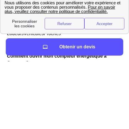
proches de Cornant, ainsi que la distance qui les sépare
de la mairie (Mairie de Cornant, 3 rue de l'École, 89500
Cornant).
LoueursVehiculesProches
L'énergie à Cornant : informations et chiffres
Obtenir un devis
Comment ouvrir mon compteur énergétique à
Cornant ?
Lors de votre déménagement à Cornant, vous devez
ouvrir votre compteur d'électricité ou de gaz. Pour
l'électricité, il faut contacter Enedis (ex ErDF) et pour le
gaz, ce sera GrDF. Les frais de cette intervention pour
n'importe quel fournisseur d'électricité choisi ou type
d'habitats varient entre 27 et 150 euros et sont ajoutés
directement à votre première facture du fournisseur de
votre Cornant. Ces frais n'existent que lorsqu'une
coupure d'électricité intervient.
Les tarifs de Enedis