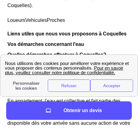
Coquelles).
LoueursVehiculesProches
Liens utiles que nous vous proposons à Coquelles
Vos démarches concernant l'eau
Quelles démarches effectuer à Coquelles?
Les démarches concernant l'eau sont relativement
simples à effectuer. Il faut différencier le cas des
appartements de celui des résidences individuelles.
Vous vivez en appartement à Coquelles
En appartement, l'eau est collective et fait partie des
charges. Vous n'avez donc, dans ce cas là, aucune
Obtenir un devis
démarche particulière à effectuer et l'eau devrait être
disponible dès votre arrivée sans aucune action de votre
part. Il ne devrait même pas exister de compteur
individuel. Si, bien que vivant en appartement, vous