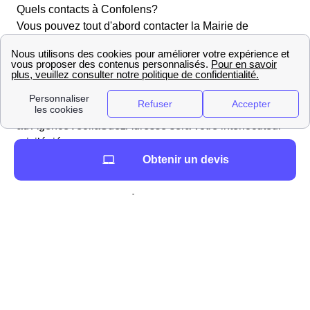
Quels contacts à Confolens?
Vous pouvez tout d'abord contacter la Mairie de
Confolens pour plus de renseignements. De plus, dans
le domaine des démarches liées à l'eau, l'entreprise
Véolia est celle qui s'occupe des services liés à l'eau
dans la majorité des communes Françaises. Si tel est le
cas à Confolens, l'agence AgenceVeoliaSuez présente
au AgenceVeoliaSuezAdresse sera votre interlocuteur
privilégié.
L'immobilier à Confolens : prix m², informations
Obtenir un devis
utiles
Les agences immobilières proches de Confolens
Vous souhaitez déménager dans la région Poitou-
Charentes ? Voici une
liste d'agences immobilières
situées à Confolens
pour vous aider à trouver votre
bien idéal, avec la localisation par rapport à la mairie
(Mairie de Confolens, Place de l'Hôtel-de-Ville, 16500
Confolens) AgencesImmobilieresProches Vous pouvez