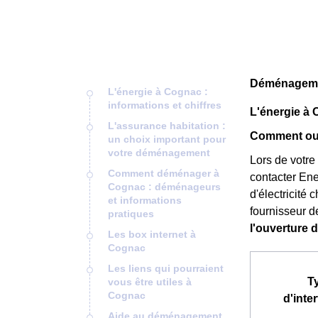
Déménagemen
L'énergie à Cognac :
informations et chiffres
L'énergie à 
L'assurance habitation :
Comment ouv
un choix important pour
votre déménagement
Lors de votre
Comment déménager à
contacter Ene
Cognac : déménageurs
d'électricité 
et informations
fournisseur d
pratiques
l'ouverture 
Les box internet à
Cognac
Les liens qui pourraient
T
vous être utiles à
Cognac
d'inte
Aide au déménagement