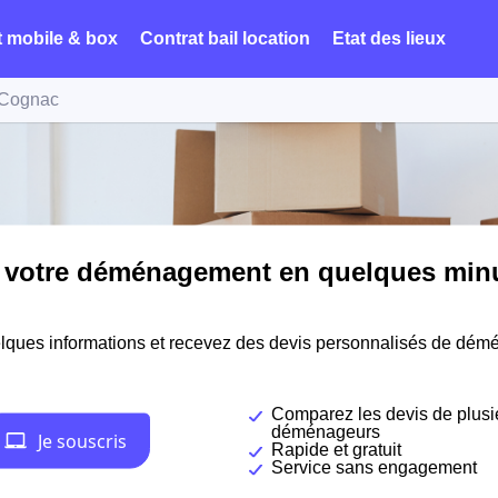
t mobile & box
Contrat bail location
Etat des lieux
Cognac