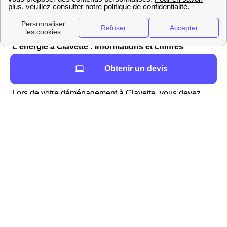
LoueursVehiculesProches
L'énergie à Clavette : informations et chiffres
Comment ouvrir mon compteur énergétique à
Obtenir un devis
Clavette ?
Lors de votre déménagement à Clavette, vous devez
ouvrir votre compteur d'électricité ou de gaz. Pour
l'électricité, il faut contacter Enedis (ex ErDF) et pour le
gaz, ce sera GrDF. Les frais de cette intervention pour
n'importe quel fournisseur d'électricité choisi ou type
d'habitats varient entre 27 et 150 euros et sont ajoutés
directement à votre première facture du fournisseur de
votre Clavette. Ces frais n'existent que lorsqu'une
coupure d'électricité intervient.
Les tarifs de Enedis
pour l'ouverture d'un compteur électrique à Clavette