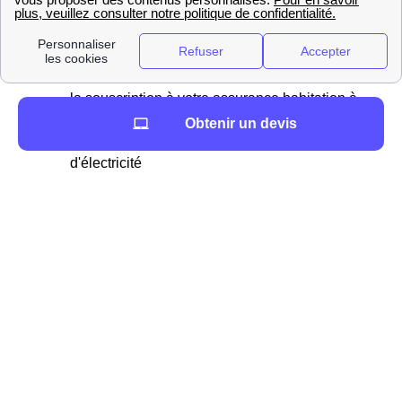
votre déménagement à Choisel en gérant à votre
place les démarches administratives
dans le 78460
(Yvelines), et plus particulièrement :
la souscription à votre assurance habitation à
Choisel
Obtenir un devis
l'ouverture de vos compteurs de gaz et
d'électricité
la redirection de votre courrier en Ile-De-
France
la souscription et la résiliation de votre box
Internet
Préparer un déménagement à Choisel (78460)
Que vous soyez Choiseliens ou que vous viviez ailleurs
en France, vous ne pourrez couper à l'épreuve du
déménagement.
Pour éviter un trop plein de stress, il est important de