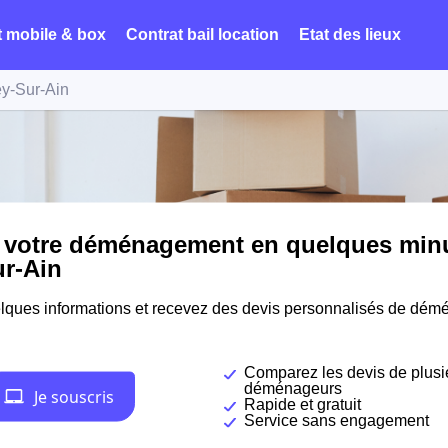
t mobile & box
Contrat bail location
Etat des lieux
y-Sur-Ain