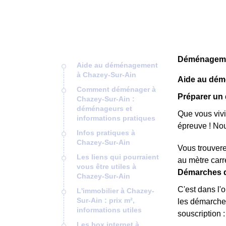
Déménagemen
Aide au déménagement
à Chazey-Sur-Ain
Aide au dém
Comment déménager à
Préparer un
Chazey-Sur-Ain :
déménageurs et
Que vous viv
informations pratiques
épreuve ! No
Infos pratiques à
Chazey-Sur-Ain
Vous trouvere
Les liens qui pourraient
au mètre carr
vous être utiles à
Démarches d
Chazey-Sur-Ain
C'est dans l'
L'immobilier à Chazey-
Sur-Ain : prix m²,
les démarches
informations utiles
souscription :
Les box internet à