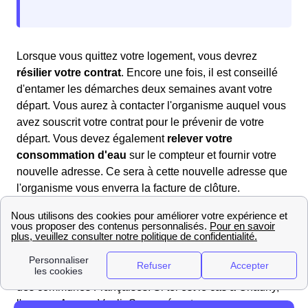
Lorsque vous quittez votre logement, vous devrez
résilier votre contrat
. Encore une fois, il est conseillé
d'entamer les démarches deux semaines avant votre
départ. Vous aurez à contacter l'organisme auquel vous
avez souscrit votre contrat pour le prévenir de votre
départ. Vous devez également
relever votre
consommation d'eau
sur le compteur et fournir votre
nouvelle adresse. Ce sera à cette nouvelle adresse que
l'organisme vous enverra la facture de clôture.
Quels contacts à Chauny?
Vous pouvez tout d'abord contacter la Mairie de Chauny
pour plus de renseignements. De plus, dans le domaine
des démarches liées à l'eau, l'entreprise Véolia est celle
qui s'occupe des services liés à l'eau dans la majorité
des communes Françaises. Si tel est le cas à Chauny,
l'agence AgenceVeoliaSuez présente au