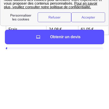
Type
(sous
(sous 5
d'intervention
24 à
jours)
48h)
Frais
24,08 €
61,05 €
Obtenir un devis
Ces étapes peuvent être entreprises quelques
jours voire même deux semaines avant votre
déménagement.