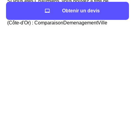
Si vous êtes Chaumiens, vous pouvez à titre de
comparaison confronter les chiffres de Chaume-Et-
Obtenir un devis
Courchamp avec ceux d'autres villes du département
(Côte-d'Or) : ComparaisonDemenagementVille
N'hésitez pas à contacter gratuitement le
service papernest si vous emménagez à
Chaume-Et-Courchamp et avez besoin de
contrats d'électricité, box internet et assurance
habitation.
De nombreux déménageurs sont accessibles près de
votre futur domicile du 21610. Vous trouverez leurs