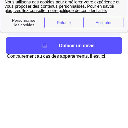
Vous vivez dans un logement individuel à Châteauneuf-
Obtenir un devis
Les-Bains
Contrairement au cas des appartements, il est ici
nécessaire d'effectuer des démarches
pour obtenir de
l'eau. Il est conseillé de contacter, au moins deux
semaines avant votre emménagement, le service d'eau
de la mairie, ou l'organisme privé qui gère cela.
Généralement ces démarches se font par téléphone.
Deux cas sont alors possibles : l'eau a été coupée, il
faudra alors qu'un technicien intervienne ou l'eau n'a
pas été coupée, il faudra alors simplement mettre
l'abonnement à votre nom.