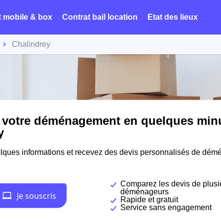
t mobile & box
Contrat bail location
Etat des lieux
Chalindrey