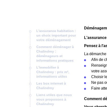
Déménagemen
L'assurance habitation :
un choix important pour
L'assurance 
votre déménagement
Pensez à l'
Comment déménager à
Chalindrey :
La démarche p
déménageurs et
Afin de c
informations pratiques
Renseigne
L'immobilier à
votre ass
Chalindrey : prix m²,
informations utiles
Choisir l
Ne pas ou
Les box internet à
Chalindrey
Faire att
Liens utiles que nous
Comment dém
vous proposons à
Chalindrey
Vous cherche