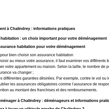
t à Chalindrey : informations pratiques
habitation : un choix important pour votre déménagement
assurance habitation pour votre déménagement
our bien choisir son assurance habitation
hoisir au mieux votre assurance, il faut examiner vos différents b
r votre appartement ou maison. Selon la taille, le nombre de per
urance va changer ;
es différentes garanties désirées. Par exemple, contre le vol ou l
blier les assurances obligatoires comme l'assurance de responsa
ention au montant des franchises et des remboursements.
énager à Chalindrey : déménageurs et informations prati
z à louer un véhicule proche de Chalindrey ?