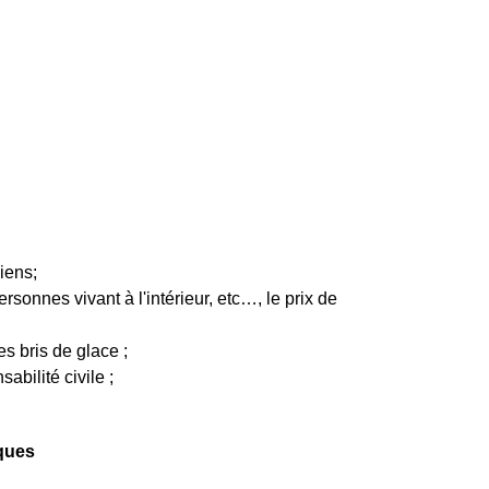
iens;
sonnes vivant à l'intérieur, etc…, le prix de
es bris de glace ;
bilité civile ;
ques