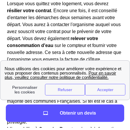
Lorsque vous quittez votre logement, vous devrez
résilier votre contrat
. Encore une fois, il est conseillé
d'entamer les démarches deux semaines avant votre
départ. Vous aurez à contacter l'organisme auquel vous
avez souscrit votre contrat pour le prévenir de votre
départ. Vous devez également
relever votre
consommation d'eau
sur le compteur et fournir votre
nouvelle adresse. Ce sera à cette nouvelle adresse que
l'organisme vous enverra la facture de clôture.
Quels contacts à Carry-Le-Rouet?
Vous pouvez tout d'abord contacter la Mairie de Carry-
Le-Rouet pour plus de renseignements. De plus, dans le
domaine des démarches liées à l'eau, l'entreprise Véolia
est celle qui s'occupe des services liés à l'eau dans la
majorité des communes Françaises. Si tel est le cas à
Carry-Le-Rouet, l'agence AgenceVeoliaSuez présente
Obtenir un devis
au AgenceVeoliaSuezAdresse sera votre interlocuteur
privilégié.
L'immobilier à Carry-Le-Rouet : prix m², informations