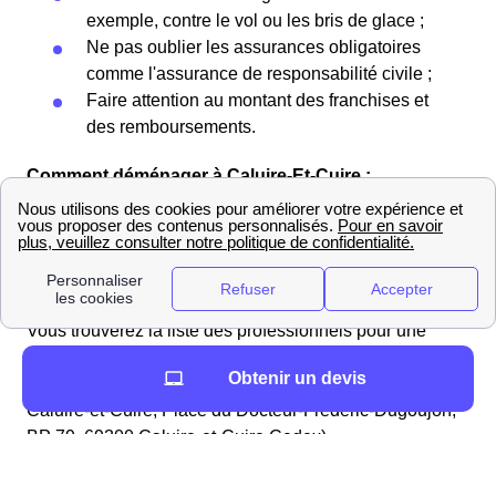
exemple, contre le vol ou les bris de glace ;
Ne pas oublier les assurances obligatoires
comme l'assurance de responsabilité civile ;
Faire attention au montant des franchises et
des remboursements.
Comment déménager à Caluire-Et-Cuire :
déménageurs et informations pratiques
Vous cherchez à louer un véhicule proche de
Caluire-Et-Cuire ?
Vous préparez un déménagement à Caluire-Et-Cuire ?
Vous trouverez la liste des professionnels pour une
location de voiture dans le 69300 (Rhône) ainsi que la
Obtenir un devis
distance en mètres par rapport à la mairie (Mairie de
Caluire-et-Cuire, Place du Docteur-Frédéric-Dugoujon,
BP 79, 69300 Caluire-et-Cuire Cedex).
LoueursVehiculesProches