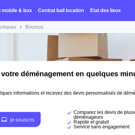
t mobile & box
Contrat bail location
Etat des lieux
antiques
Bournos