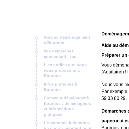
Déménagemen
Aide au déménagement
à Bournos
Aide au dé
Vos démarches
Préparer un
concernant l'eau
Liens utiles que nous
Vous déménage
vous proposons à
(Aquitaine) ! 
Bournos
Infos pratiques à
Nous vous met
Bournos
Par exemple, 
Comment déménager à
59 33 80 29.
Bournos : déménageurs
et informations
Démarches d
pratiques
papernest es
L'assurance habitation :
Bournos, nous
un choix important pour