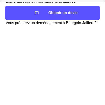
déménageurs et informations pratiques
Vous cherchez à louer un véhicule proche de
Obtenir un devis
Bourgoin-Jallieu ?
Vous préparez un déménagement à Bourgoin-Jallieu ?
Vous trouverez la liste des professionnels pour une
location de voiture dans le 38300 (Isère) ainsi que la
distance en mètres par rapport à la mairie (Mairie de
Bourgoin-Jallieu, 1, rue de l'Hôtel-de-Ville, 38317
Bourgoin-Jallieu).
LoueursVehiculesProches
Vous cherchez un déménageur à Bourgoin-Jallieu ?
Si vous emménagez à Bourgoin-Jallieu et avez