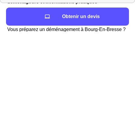
déménageurs et informations pratiques
Vous cherchez à louer un véhicule proche de Bourg-
Obtenir un devis
En-Bresse ?
Vous préparez un déménagement à Bourg-En-Bresse ?
Vous trouverez la liste des professionnels pour une
location de voiture dans le 01000 (Ain) ainsi que la
distance en mètres par rapport à la mairie (Mairie de
Bourg-en-Bresse, Place de l'Hôtel-de-Ville, BP 90149,
01012 Bourg-en-Bresse Cedex).
LoueursVehiculesProches
Vous cherchez un déménageur à Bourg-En-Bresse
?