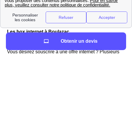
Les box internet à Boulazac
Obtenir un devis
Choisir une offre internet à Boulazac
Vous désirez souscrire à une offre internet ? Plusieurs
fournisseurs d'accès à internet proposent des offres dont
vous pouvez bénéficier à Boulazac. Pour choisir l'offre la
plus adaptée à vos besoins, il est conseillé d'effectuer
un comparatif de celles-ci. En effet, les tarifs et les
options disponibles varient selon les fournisseurs
mais aussi en fonction des services dont vous pourriez
bénéficier.
L'assurance habitation : un choix important pour
votre déménagement
Pensez à l'assurance habitation pour votre