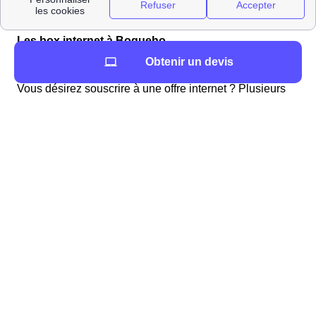
AgencesImmobilieresProches
Les box internet à Boqueho
Obtenir un devis
Choisir une offre internet à Boqueho
Vous désirez souscrire à une offre internet ? Plusieurs
fournisseurs d'accès à internet proposent des offres dont
vous pouvez bénéficier à Boqueho. Pour choisir l'offre la
plus adaptée à vos besoins, il est conseillé d'effectuer
un comparatif de celles-ci. En effet, les tarifs et les
options disponibles varient selon les fournisseurs
mais aussi en fonction des services dont vous pourriez
bénéficier.
Infos pratiques à Boqueho
Vos démarches concernant l'eau
Quelles démarches effectuer à Boqueho?
Les démarches concernant l'eau sont relativement