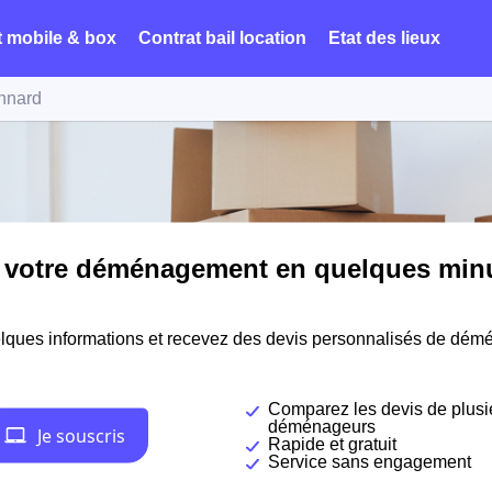
t mobile & box
Contrat bail location
Etat des lieux
nnard