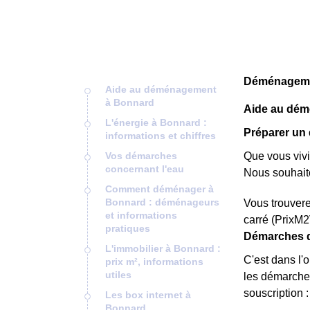
Déménagemen
Aide au déménagement
à Bonnard
Aide au dé
L'énergie à Bonnard :
Préparer un
informations et chiffres
Vos démarches
Que vous viv
concernant l'eau
Nous souhait
Comment déménager à
Bonnard : déménageurs
Vous trouvere
et informations
carré (PrixM2
pratiques
Démarches 
L'immobilier à Bonnard :
C'est dans l'
prix m², informations
utiles
les démarche
souscription :
Les box internet à
Bonnard