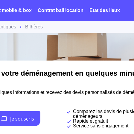
t mobile & box
Contrat bail location
Etat des lieux
antiques
Bilhères