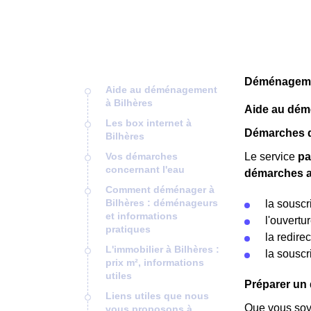
Déménagemen
Aide au déménagement
à Bilhères
Aide au dém
Les box internet à
Démarches d
Bilhères
Vos démarches
Le service
pa
concernant l'eau
démarches a
Comment déménager à
Bilhères : déménageurs
la souscr
et informations
l'ouvertu
pratiques
la redire
L'immobilier à Bilhères :
la souscri
prix m², informations
utiles
Préparer un
Liens utiles que nous
Que vous soye
vous proposons à