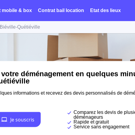
t mobile & box
Contrat bail location
Etat des lieux
Biéville-Quétiéville