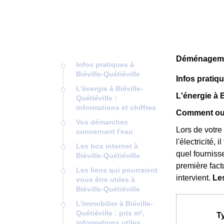
Déménagement
Infos pratiques à
Biéville-Quétiéville
Infos pratiqu
L'énergie à Biéville-
L'énergie à B
Quétiéville :
informations et chiffres
Comment ouvr
Vos démarches
Lors de votre
concernant l'eau
l'électricité,
Les box internet à
quel fournisse
Biéville-Quétiéville
première factu
Les liens qui pourraient
intervient.
Les
vous être utiles à
Biéville-Quétiéville
L'immobilier à Biéville-
Quétiéville : prix m²,
T
informations utiles