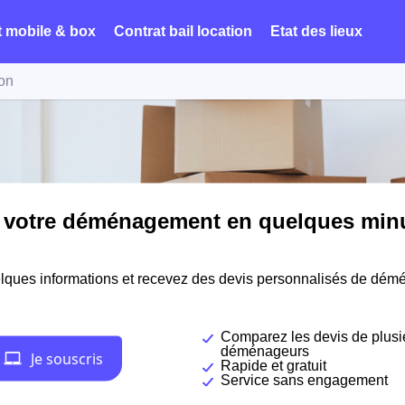
t mobile & box
Contrat bail location
Etat des lieux
on