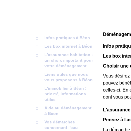
Déménagemen
Infos pratiques à Béon
Infos pratiq
Les box internet à Béon
L'assurance habitation :
Les box inte
un choix important pour
votre déménagement
Choisir une 
Liens utiles que nous
Vous désirez 
vous proposons à Béon
pouvez bénéfic
L'immobilier à Béon :
celles-ci. En e
prix m², informations
dont vous pou
utiles
Aide au déménagement
L'assurance 
à Béon
Pensez à l'
Vos démarches
concernant l'eau
La démarche p