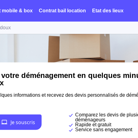
t mobile & box
Contrat bail location
Etat des lieux
ydoux