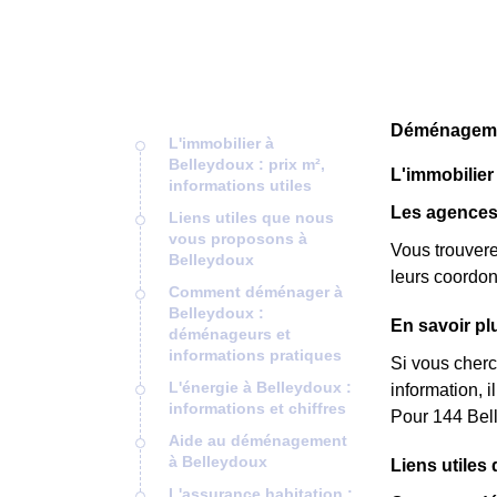
Déménagemen
L'immobilier à
Belleydoux : prix m²,
L'immobilier 
informations utiles
Les agences
Liens utiles que nous
vous proposons à
Vous trouvere
Belleydoux
leurs coordon
Comment déménager à
Belleydoux :
En savoir pl
déménageurs et
informations pratiques
Si vous cherc
L'énergie à Belleydoux :
information, 
informations et chiffres
Pour 144 Bell
Aide au déménagement
à Belleydoux
Liens utile
L'assurance habitation :