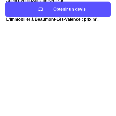
AgenceVeoliaSuez présente au
AgenceVeoliaSuezAdresse sera votre interlocuteur
Obtenir un devis
privilégié.
L'immobilier à Beaumont-Lès-Valence : prix m²,
informations utiles
En savoir plus sur l'immobilier à Beaumont-Lès-
Valence
Vous souhaitez vous installer dans la région Rhône-
Alpes ? Il y a 1413 logements à Beaumont-Lès-Valence
avec 1 764 maisons et 179 appartements appartements.
Le nombre de logements vacants à Beaumont-Lès-
Valence est de 54.