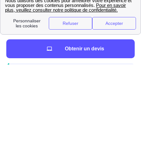
fournisseurs
mais aussi en fonction des services dont
vous pourriez bénéficier.
Comment déménager à Bard-Lès-Pesmes :
déménageurs et informations pratiques
Vous cherchez un déménageur à Bard-Lès-Pesmes
Obtenir un devis
?
Si vous emménagez à Bard-Lès-Pesmes et
avez besoin d'abonnements d'énergie, internet,
ou d'une assurance habitation, vous pouvez
contacter gratuitement Papernest qui réalisera
l'intégralité de vos démarches directement par
téléphone.