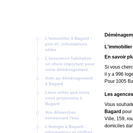
Déménagemen
L'immobilier à Bagard :
prix m², informations
L'immobilier 
utiles
En savoir pl
L'assurance habitation :
un choix important pour
Si vous cherc
votre déménagement
il y a 996 lo
Aide au déménagement
Pour 1005 Bag
à Bagard
Liens utiles que nous
Les agences
vous proposons à
Bagard
Vous souhait
Bagard
pour 
Vos démarches
concernant l'eau
Ville, 159, r
domiciles da
L'énergie à Bagard :
informations et chiffres