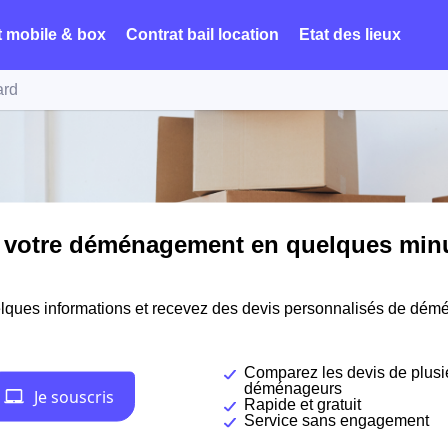
t mobile & box
Contrat bail location
Etat des lieux
ard