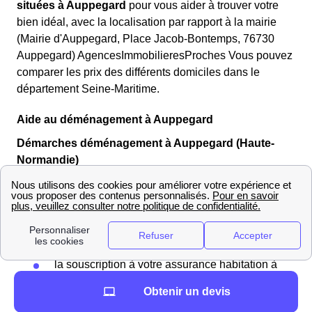
situées à Auppegard
pour vous aider à trouver votre
bien idéal, avec la localisation par rapport à la mairie
(Mairie d'Auppegard, Place Jacob-Bontemps, 76730
Auppegard) AgencesImmobilieresProches Vous pouvez
comparer les prix des différents domiciles dans le
département Seine-Maritime.
Aide au déménagement à Auppegard
Démarches déménagement à Auppegard (Haute-
Normandie)
Le service
papernest
est né avec la volonté de
faciliter
votre déménagement à Auppegard en gérant à votre
place les démarches administratives
dans le 76730
(Seine-Maritime), et plus particulièrement :
la souscription à votre assurance habitation à
Auppegard
Obtenir un devis
l'ouverture de vos compteurs de gaz et