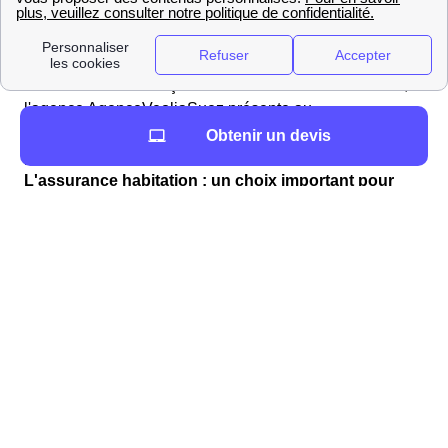
pour plus de renseignements. De plus, dans le domaine
des démarches liées à l'eau, l'entreprise Véolia est celle
qui s'occupe des services liés à l'eau dans la majorité
des communes Françaises. Si tel est le cas à Astaffort,
l'agence AgenceVeoliaSuez présente au
AgenceVeoliaSuezAdresse sera votre interlocuteur
Obtenir un devis
privilégié.
L'assurance habitation : un choix important pour
votre déménagement
Pensez à l'assurance habitation pour votre
déménagement
La démarche pour bien choisir son assurance habitation
Afin de choisir au mieux votre assurance, il
faut examiner vos différents biens;
Renseigner votre appartement ou maison.
Selon la taille, le nombre de personnes
vivant à l'intérieur, etc…, le prix de votre
assurance va changer ;