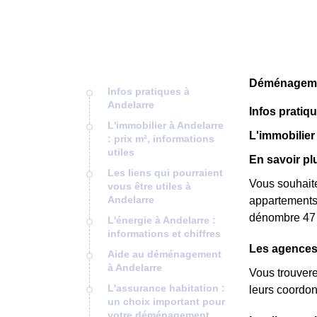
Déménagemen
Infos pratiques à
Andelarre
Infos pratiq
L'immobilier à Andelarre
L'immobilier 
: prix m², informations
utiles
En savoir pl
Les liens qui pourraient
Vous souhaite
vous être utiles à
Andelarre
appartements
dénombre 47 r
L'énergie à Andelarre :
informations et chiffres
Les agences
Aide au déménagement
à Andelarre
Vous trouvere
L'assurance habitation :
leurs coordon
un choix important pour
votre déménagement