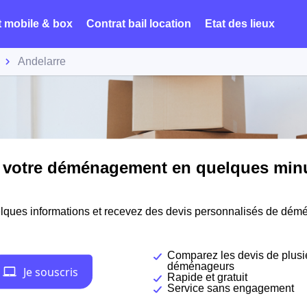
t mobile & box
Contrat bail location
Etat des lieux
Andelarre