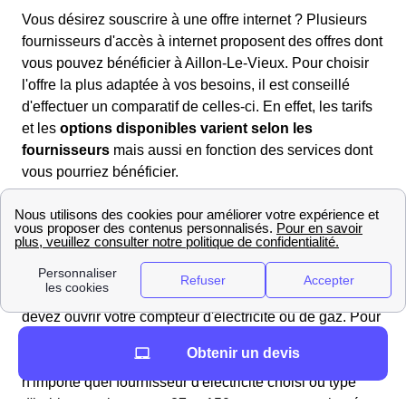
Vous désirez souscrire à une offre internet ? Plusieurs
fournisseurs d'accès à internet proposent des offres dont
vous pouvez bénéficier à Aillon-Le-Vieux. Pour choisir
l'offre la plus adaptée à vos besoins, il est conseillé
d'effectuer un comparatif de celles-ci. En effet, les tarifs
et les
options disponibles varient selon les
fournisseurs
mais aussi en fonction des services dont
vous pourriez bénéficier.
L'énergie à Aillon-Le-Vieux : informations et chiffres
Comment ouvrir mon compteur énergétique à Aillon-
Le-Vieux ?
Lors de votre déménagement à Aillon-Le-Vieux, vous
devez ouvrir votre compteur d'électricité ou de gaz. Pour
l'électricité, il faut contacter Enedis (ex ErDF) et pour le
Obtenir un devis
gaz, ce sera GrDF. Les frais de cette intervention pour
n'importe quel fournisseur d'électricité choisi ou type
d'habitats varient entre 27 et 150 euros et sont ajoutés