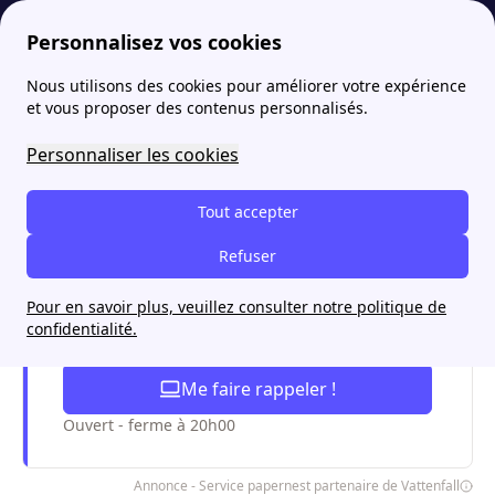
Personnalisez vos cookies
Nous utilisons des cookies pour améliorer votre expérience
papernest
Souscrire
Mise en service Vattenfall : quels sont les démarches, frais et délais ?
More
et vous proposer des contenus personnalisés.
Mise en service Vattenfall :
Personnaliser les cookies
quels sont les démarches,
Tout accepter
frais et délais ?
Refuser
Pour en savoir plus, veuillez consulter notre politique de
Je souscris une offre Vattenfall avec
confidentialité.
papernest
Me faire rappeler !
Ouvert - ferme à 20h00
Annonce - Service papernest partenaire de Vattenfall