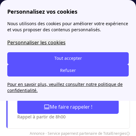
Personnalisez vos cookies
Nous utilisons des cookies pour améliorer votre expérience
papernest
Service Client
Les horaires du service client de Total Direct Energie
More
et vous proposer des contenus personnalisés.
Les horaires du service
Personnaliser les cookies
client de Total Direct
Tout accepter
Energie
Refuser
Pour en savoir plus, veuillez consulter notre politique de
Je simplifie mes démarches
confidentialité.
Totalenergies avec papernest
Me faire rappeler !
Rappel à partir de 8h00
Annonce - Service papernest partenaire de TotalEnergies