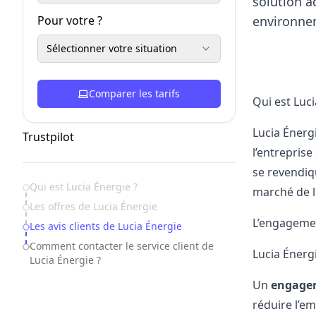
solution a
Pour votre ?
environne
Sélectionner votre situation
Comparer les tarifs
Qui est Luci
Lucia Énergi
Trustpilot
l’entreprise
se revendiqu
Table of Contents
Qui est Lucia Énergie ?
marché de l
Les offres de Lucia Énergie
L’engageme
Les avis clients de Lucia Énergie
Comment contacter le service client de
Lucia Énerg
Lucia Énergie ?
Un
engage
réduire l’e