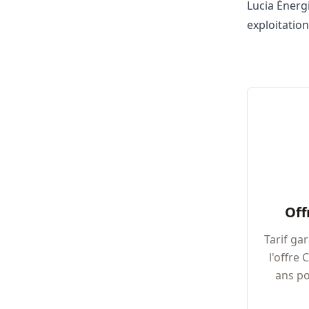
Lucia Énerg
exploitation
Off
Tarif ga
l'offre 
ans po