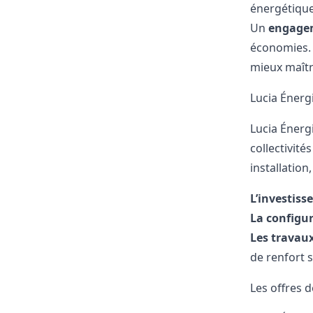
énergétique
Un
engage
économies. 
mieux maîtr
Lucia Énergi
Lucia Éner
collectivit
installation
L’investiss
La configur
Les travau
de renfort s
Les offres d