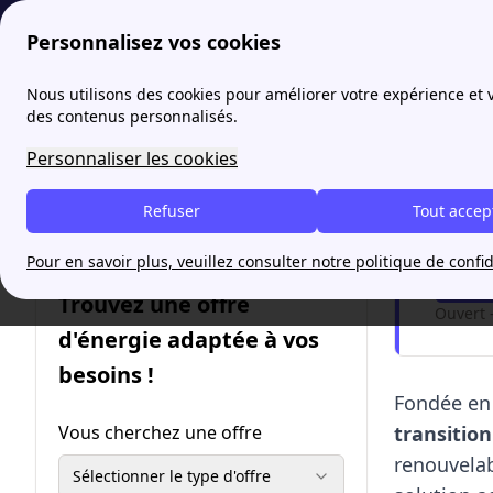
Personnalisez vos cookies
papernest
Fournisseurs
Lucia Énergie : l'électricité et le 
Nous utilisons des cookies pour améliorer votre expérience et
des contenus personnalisés.
Lucia 
Personnaliser les cookies
Refuser
Tout accep
Je pa
Pour en savoir plus, veuillez consulter notre politique de confid
Trouvez une offre
Ouvert 
d'énergie adaptée à vos
besoins !
Fondée en 
Vous cherchez une offre
transitio
renouvela
Sélectionner le type d'offre