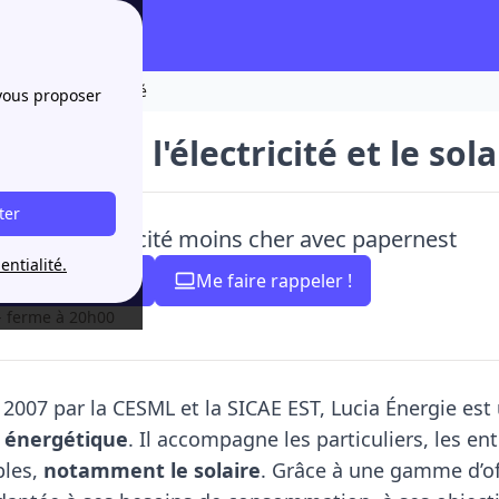
solaire comme priorité
 vous proposer
Énergie : l'électricité et le so
ter
ye mon électricité moins cher avec papernest
entialité.
04 84 31 35 10
Me faire rappeler !
- ferme à 20h00
2007 par la CESML et la SICAE EST, Lucia Énergie est
n énergétique
. Il accompagne les particuliers, les en
bles,
notamment le solaire
. Grâce à une gamme d’of