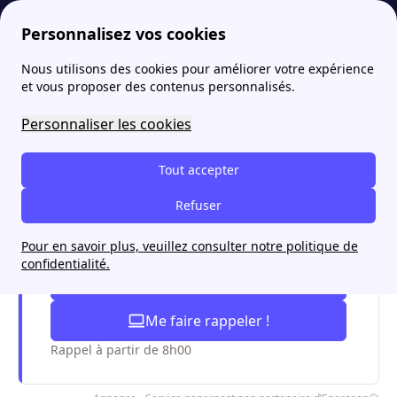
Personnalisez vos cookies
Nous utilisons des cookies pour améliorer votre expérience
papernest
Fournisseurs
Qui est le fournisseur d’énergie Enercoop ?
et vous proposer des contenus personnalisés.
Qui est le fournisseur
Personnaliser les cookies
d’énergie Enercoop ?
Tout accepter
Refuser
Je paye mon électricité moins cher
avec papernest
Pour en savoir plus, veuillez consulter notre politique de
confidentialité.
Appel gratuit
Me faire rappeler !
Rappel à partir de 8h00