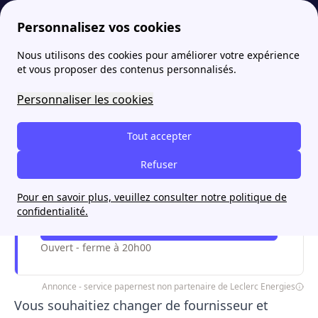
Personnalisez vos cookies
Nous utilisons des cookies pour améliorer votre expérience
papernest
Leclerc Énergies
Comment souscrire Energies E. Leclerc ?
More
et vous proposer des contenus personnalisés.
Comment souscrire
Personnaliser les cookies
Energies E. Leclerc ?
Tout accepter
Refuser
Je souscris de l'énergie moins chère
avec papernest
Pour en savoir plus, veuillez consulter notre politique de
confidentialité.
Me faire rappeler !
Ouvert - ferme à 20h00
Annonce - service papernest non partenaire de Leclerc Energies
Vous souhaitiez changer de fournisseur et