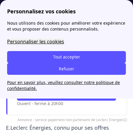
Personnalisez vos cookies
Nous utilisons des cookies pour améliorer votre expérience
papernest
Fournisseurs
Que devient le fournisseur Leclerc Energies en 2026 ?
et vous proposer des contenus personnalisés.
Que devient le fournisseur
Personnaliser les cookies
Leclerc Energies en 2026 ?
Tout accepter
Refuser
Je paye mon énergie moins chère
avec papernest
Pour en savoir plus, veuillez consulter notre politique de
confidentialité.
Me faire rappeler !
Ouvert - ferme à 20h00
Annonce - service papernest non partenaire de Leclerc Energies
E.Leclerc Énergies, connu pour ses offres