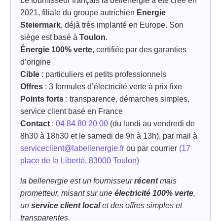
Le
fournisseur français
la bellenergie a été créé en
2021, filiale du groupe autrichien
Energie
Steiermark
, déjà très implanté en Europe. Son
siège est basé à
Toulon
.
Énergie 100% verte
, certifiée par des garanties
d’origine
Cible
: particuliers et petits professionnels
Offres
: 3 formules d’électricité verte à prix fixe
Points forts
: transparence, démarches simples,
service client basé en France
Contact
:
04​ 84​ 80​ 20​ 00
(du lundi au vendredi de
8h30 à 18h30 et le samedi de 9h à 13h), par mail à
serviceclient@labellenergie.fr
ou par courrier
(17
place de la Liberté, 83000 Toulon)
la bellenergie est un fournisseur
récent
mais
prometteur, misant sur une
électricité 100% verte
,
un
service client local
et des offres simples et
transparentes.