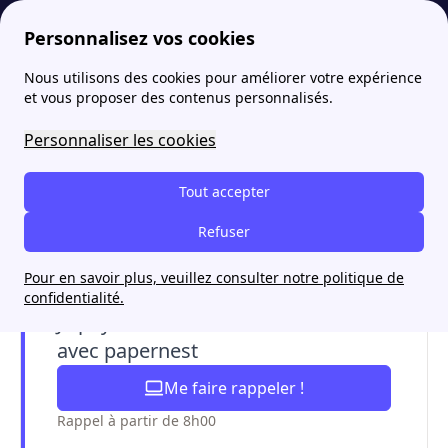
Personnalisez vos cookies
Nous utilisons des cookies pour améliorer votre expérience
papernest
Fournisseurs
Qui est la bellenergie, votre fournisseur d'énergie 100% renouvelable ?
et vous proposer des contenus personnalisés.
Qui est la bellenergie,
Personnaliser les cookies
votre fournisseur
Tout accepter
d'énergie 100%
Refuser
renouvelable ?
Pour en savoir plus, veuillez consulter notre politique de
confidentialité.
Je paye mon électricité moins cher
avec papernest
Me faire rappeler !
Rappel à partir de 8h00