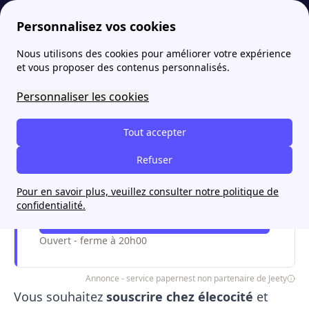
Personnalisez vos cookies
Nous utilisons des cookies pour améliorer votre expérience
papernest
élecocité
Comment souscrire élecocité en 2026 ?
More
et vous proposer des contenus personnalisés.
Comment souscrire
Personnaliser les cookies
élecocité en 2026 ?
Tout accepter
Refuser
Je souscris de l'énergie moins chère
avec papernest
Pour en savoir plus, veuillez consulter notre politique de
confidentialité.
Me faire rappeler !
Ouvert - ferme à 20h00
Annonce - service papernest non partenaire de Jeety
Vous souhaitez
souscrire chez élecocité
et