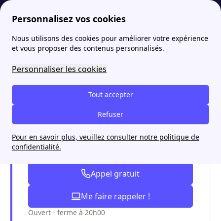
Personnalisez vos cookies
Nous utilisons des cookies pour améliorer votre expérience
papernest
Compteur électrique
Compteur électrique aimant : autres solutions pour réduire sa facture
et vous proposer des contenus personnalisés.
Compteur électrique
Personnaliser les cookies
aimant : autres solutions
Tout accepter
pour réduire sa facture
Refuser
Pour en savoir plus, veuillez consulter notre politique de
J'économise sur ma facture
confidentialité.
d'électricité
Appel gratuit
Me faire rappeler !
Ouvert - ferme à 20h00