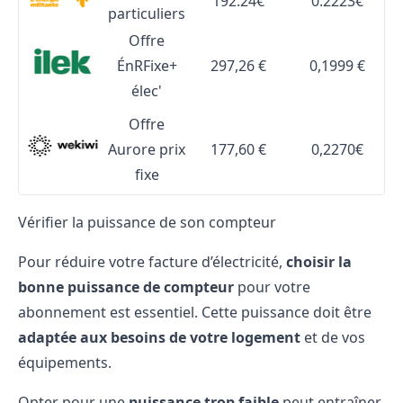
192.24€
0.2223€
particuliers
Offre
ÉnRFixe+
297,26 €
0,1999 €
élec'
Offre
Aurore prix
177,60 €
0,2270€
fixe
Vérifier la puissance de son compteur
Pour réduire votre facture d’électricité,
choisir la
bonne
puissance
de compteur
pour votre
abonnement est essentiel. Cette puissance doit être
adaptée aux besoins de votre logement
et de vos
équipements.
Opter pour une
puissance trop faible
peut entraîner