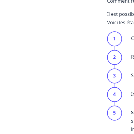
Comment rési
Il est possi
Voici les ét
C
R
S
I
S
s
i