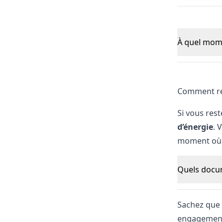
Comment rés
Si vous res
d’énergie
. 
moment où v
Quels docum
Sachez que 
engagemen