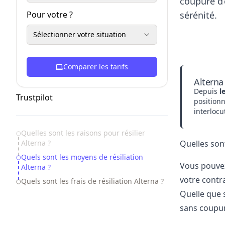
coupure d’
Pour votre ?
sérénité.
Sélectionner votre situation
Comparer les tarifs
Alterna
Depuis
l
Trustpilot
position
interlocu
Table of Contents
Quelles sont les raisons pour résilier
Alterna ?
Quelles sont
Quels sont les moyens de résiliation
Vous pouvez
Alterna ?
votre contr
Quels sont les frais de résiliation Alterna ?
Quelle que s
sans coupu