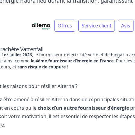
énergie n’aura lieu durant la transition, garantissa
Offres
Service client
Avis
 rachète Vattenfall
e 1er juillet 2026
, le fournisseur d’électricité verte et de biogaz a a
ne ainsi comme
le 4ème fournisseur d’énergie en France.
Pour les c
teurs, et
sans risque de coupure
!
 les raisons pour résilier Alterna ?
 être amené à résilier Alterna dans deux principales situat
at en cours ou le
choix d’un autre fournisseur d’énergie
pr
oit votre motivation, il est essentiel de respecter les étapes
re.