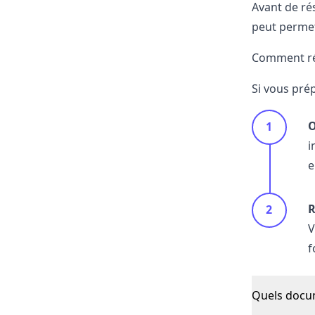
Avant de rés
peut permet
Comment rés
Si vous pré
O
i
e
R
V
f
Quels docum