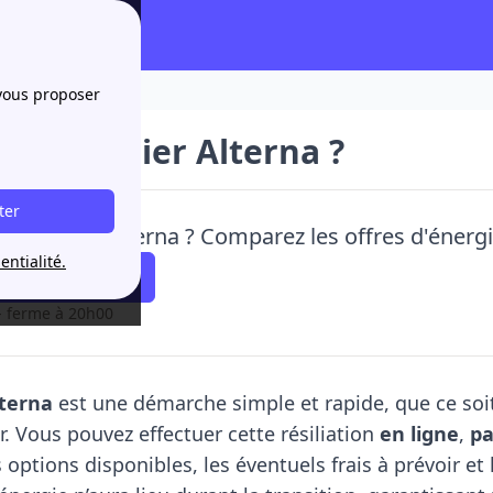
 vous proposer
nt résilier Alterna ?
ter
 de quitter Alterna ? Comparez les offres d'énerg
entialité.
 faire rappeler !
- ferme à 20h00
lterna
est une démarche simple et rapide, que ce s
r. Vous pouvez effectuer cette résiliation
en ligne
,
pa
s options disponibles, les éventuels frais à prévoir et