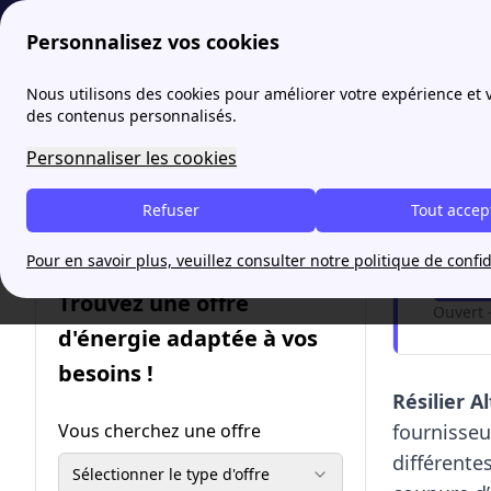
Personnalisez vos cookies
papernest
Alterna
Comment résilier Alterna ?
Nous utilisons des cookies pour améliorer votre expérience et
More
des contenus personnalisés.
Comme
Personnaliser les cookies
Refuser
Tout accep
Envie
Pour en savoir plus, veuillez consulter notre politique de confid
Me
Trouvez une offre
Ouvert 
d'énergie adaptée à vos
besoins !
Résilier A
Vous cherchez une offre
fournisseu
différente
Sélectionner le type d'offre