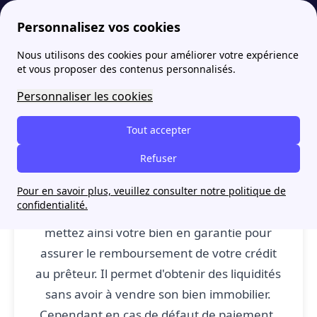
Personnalisez vos cookies
Nous utilisons des cookies pour améliorer votre expérience
papernest
Lexique de l'immobilier: définitions de P à R
Prêt hypothécaire : définition
More
et vous proposer des contenus personnalisés.
Prêt hypothécaire :
Personnaliser les cookies
définition
Tout accepter
Refuser
Prêt hypothécaire
: Le prêt hypothécaire
Pour en savoir plus, veuillez consulter notre politique de
confidentialité.
est rattaché au bien immobilier. Vous
mettez ainsi votre bien en garantie pour
assurer le remboursement de votre crédit
au prêteur. Il permet d'obtenir des liquidités
sans avoir à vendre son bien immobilier.
Cependant en cas de défaut de paiement,