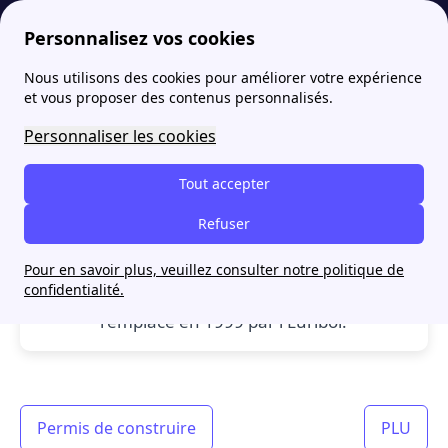
Personnalisez vos cookies
Nous utilisons des cookies pour améliorer votre expérience
papernest
Lexique de l'immobilier: définitions de P à R
PIBOR : définition
More
et vous proposer des contenus personnalisés.
PIBOR : définition
Personnaliser les cookies
Tout accepter
Refuser
PIBOR
: Paris Interbank Offered Rate
(PIBOR) fut le taux de référence du marché
Pour en savoir plus, veuillez consulter notre politique de
confidentialité.
monétaire en Franc Français, il a été
remplacé en 1999 par l'Euribor.
Permis de construire
PLU