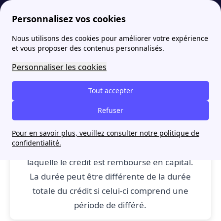
Personnalisez vos cookies
Nous utilisons des cookies pour améliorer votre expérience
papernest
Lexique de l'immobilier: définitions de D à F
Durée d'amortissement : définition
More
et vous proposer des contenus personnalisés.
Durée d'amortissement :
Personnaliser les cookies
définition
Tout accepter
Refuser
Durée d'amortissement
: La durée
Pour en savoir plus, veuillez consulter notre politique de
confidentialité.
d'amortissement est la durée durant
laquelle le crédit est remboursé en capital.
La durée peut être différente de la durée
totale du crédit si celui-ci comprend une
période de différé.