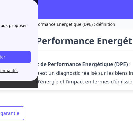
Diagnostic de Performance Energétique (DPE) : définition
 vous proposer
ostic de Performance Energétiq
ter
Diagnostic de Performance Energétique (DPE)
:
entialité.
Energétique) est un diagnostic réalisé sur les biens 
d'énergie et l'impact en termes d'émissio
 garantie