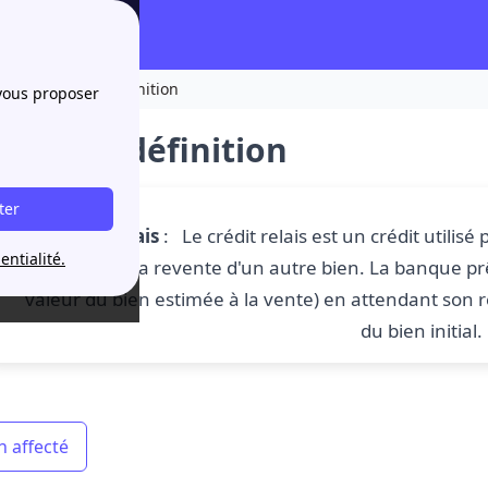
Crédit relais : définition
 vous proposer
 relais : définition
ter
Crédit relais
: Le crédit relais est un crédit utilis
entialité.
l'attente de la revente d'un autre bien. La banque 
valeur du bien estimée à la vente) en attendant son 
du bien initial.
n affecté