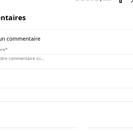
taires
 un commentaire
ire
*