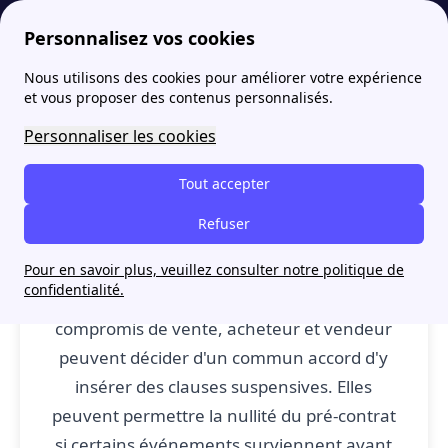
Personnalisez vos cookies
Nous utilisons des cookies pour améliorer votre expérience
papernest
Lexique de l'immobilier: définitions de A à C
Conditions suspensives : définition
More
et vous proposer des contenus personnalisés.
Conditions suspensives :
Personnaliser les cookies
définition
Tout accepter
Refuser
Conditions suspensives
: Lors de la
Pour en savoir plus, veuillez consulter notre politique de
confidentialité.
signature d'une promesse ou d'un
compromis de vente, acheteur et vendeur
peuvent décider d'un commun accord d'y
insérer des clauses suspensives. Elles
peuvent permettre la nullité du pré-contrat
si certains événements surviennent avant