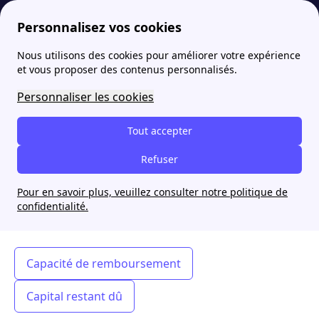
Personnalisez vos cookies
Nous utilisons des cookies pour améliorer votre expérience
papernest
Lexique de l'immobilier: définitions de A à C
Capital : définition
More
et vous proposer des contenus personnalisés.
Capital : définition
Personnaliser les cookies
Tout accepter
Refuser
Capital
: Le capital d'un prêt immobilier
désigne le montant emprunté.
Pour en savoir plus, veuillez consulter notre politique de
confidentialité.
Capacité de remboursement
Capital restant dû