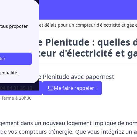
es démarches, frais et délais pour un compteur d'électricité et gaz 
 vous proposer
n service Plenitude : quelles 
un compteur d'électricité et g
ter
entialité.
uscris une offre Plenitude avec papernest
04 84 31 35 13
Me faire rappeler !
- ferme à 20h00
ement dans un nouveau logement implique de nom
de vos compteurs d'énergie. Que vous intégriez un
a