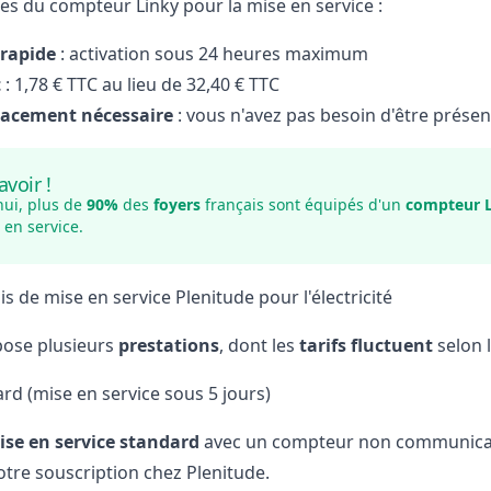
es du compteur Linky pour la mise en service :
-rapide
: activation sous 24 heures maximum
t
: 1,78 € TTC au lieu de 32,40 € TTC
acement nécessaire
: vous n'avez pas besoin d'être présen
avoir !
hui, plus de
90%
des
foyers
français sont équipés d'un
compteur 
 en service.
ais de mise en service Plenitude pour l'électricité
ose plusieurs
prestations
, dont les
tarifs fluctuent
selon l
rd (mise en service sous 5 jours)
ise en service standard
avec un compteur non communicant
otre souscription chez Plenitude.