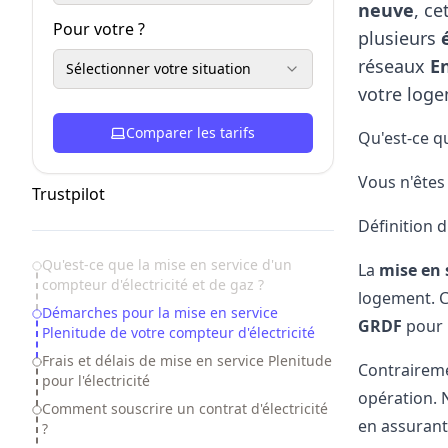
neuve
, ce
Pour votre ?
plusieurs
réseaux
E
Sélectionner votre situation
votre log
Comparer les tarifs
Qu'est-ce qu
Vous n'êtes 
Trustpilot
Définition 
Table of Contents
Qu'est-ce que la mise en service d'un
La
mise en 
compteur d'électricité et de gaz ?
logement
. 
Démarches pour la mise en service
GRDF
pour 
Plenitude de votre compteur d'électricité
Frais et délais de mise en service Plenitude
Contraireme
pour l'électricité
opération. 
Comment souscrire un contrat d'électricité
en assurant 
?