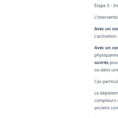
Étape 3 – I
L'interventi
Avec un c
L'activatio
Avec un co
physiquement
ouvrés
pour
ou dans une
Cas particul
Le déploie
compteurs c
anciens co