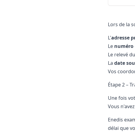
Lors de la 
L'
adresse p
Le
numéro 
Le relevé d
La
date sou
Vos coordon
Étape 2 – T
Une fois vo
Vous n'avez
Enedis exam
délai que vo