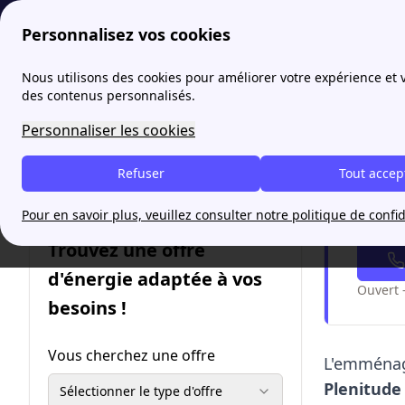
Personnalisez vos cookies
papernest
Souscrire
Mise en service Plenitude : quell
Nous utilisons des cookies pour améliorer votre expérience et
More
des contenus personnalisés.
Mise e
Personnaliser les cookies
pour 
Refuser
Tout accep
Pour en savoir plus, veuillez consulter notre politique de confid
Je so
Trouvez une offre
d'énergie adaptée à vos
Ouvert 
besoins !
Vous cherchez une offre
L'emménag
Plenitude
Sélectionner le type d'offre