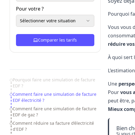
soyez déjà
Pour votre ?
Pourquoi fa
Sélectionner votre situation
Vous vous 
consommatio
Comparer les tarifs
réduire vos
À quoi sert
L’estimatio
Table of Contents
Pourquoi faire une simulation de facture
Une
perspe
EDF ?
Pour
vous a
Comment faire une simulation de facture
EDF électricité ?
peut être, p
Comment faire une simulation de facture
Mieux com
EDF de gaz ?
Comment réduire sa facture d’électricité
Bien ch
d'EDF ?
Si vous 