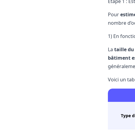
Étape 1 : E
Pour
estim
nombre d’occ
1) En fonct
La
taille d
bâtiment es
généraleme
Voici un ta
Type d