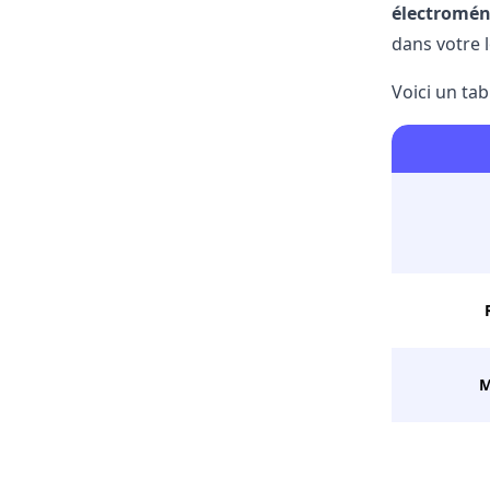
électromén
dans votre 
Voici un ta
M