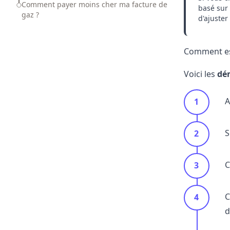
Comment payer moins cher ma facture de
basé sur
gaz ?
d'ajuste
Comment est
Voici les
dé
A
S
C
C
d