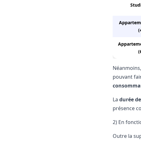
Stud
Appartem
(
Apparteme
(
Néanmoins, l
pouvant fair
consommat
La
durée de
présence co
2) En foncti
Outre la su