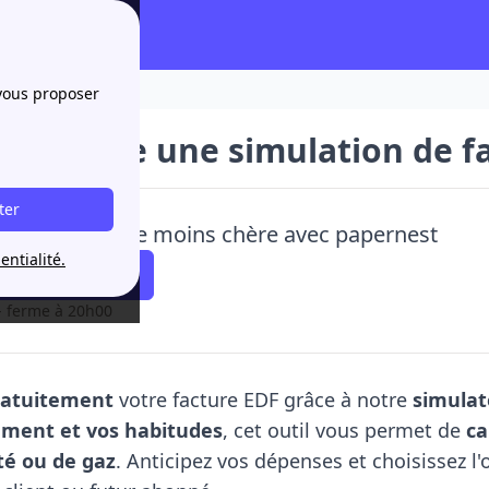
ure EDF ?
 vous proposer
nt faire une simulation de fa
ter
ye mon énergie moins chère avec papernest
entialité.
 faire rappeler !
- ferme à 20h00
ratuitement
votre facture EDF grâce à notre
simulate
ement et vos habitudes
, cet outil vous permet de
ca
ité ou de gaz
. Anticipez vos dépenses et choisissez l'