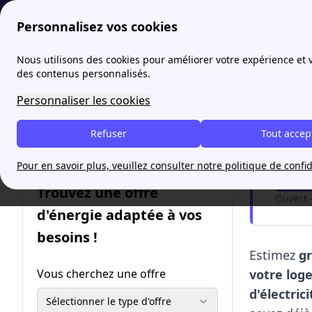
Personnalisez vos cookies
papernest
Tarif
Comment faire une simulation de fact
Nous utilisons des cookies pour améliorer votre expérience et
More
des contenus personnalisés.
Comme
Personnaliser les cookies
Refuser
Tout accep
Je pa
Pour en savoir plus, veuillez consulter notre politique de confid
Me
Trouvez une offre
Ouvert 
d'énergie adaptée à vos
besoins !
Estimez
g
Vous cherchez une offre
votre log
d'électric
Sélectionner le type d'offre