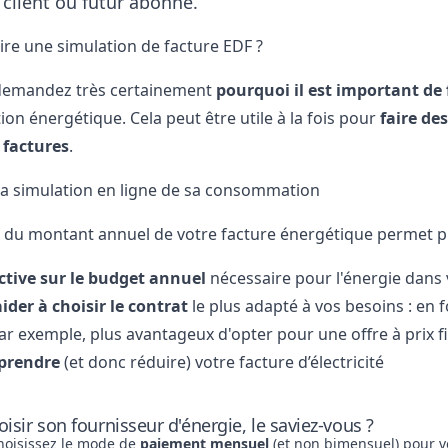
 client ou futur abonné.
ire une simulation de facture EDF ?
demandez très certainement
pourquoi il est important de
n énergétique. Cela peut être utile à la fois pour
faire de
 factures
.
 la simulation en ligne de sa consommation
n du montant annuel de votre facture énergétique permet p
ctive sur le budget annuel
nécessaire pour l'énergie dans 
ider à choisir le contrat
le plus adapté à vos besoins : en f
ar exemple, plus avantageux d'opter pour une offre à prix fi
prendre
(et donc réduire) votre facture d’électricité
oisir son fournisseur d'énergie, le saviez-vous ?
choisissez le mode de
paiement mensuel
(et non bimensuel) pour 